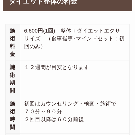
ダイエット整体の料金
施
6,600円(1回) 整体＋ダイエットエクサ
術
サイズ （食事指導･マインドセット：初
料
回のみ）
金
施
１２週間が目安となります
術
期
間
施
初回はカウンセリング・検査・施術で
術
７０分～９０分
時
２回目以降は６０分前後
間